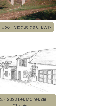
/1958 - Viaduc de CHAVIN
92 - 2022 Les Maires de
Chavin